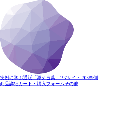
実例に学ぶ通販「添え言葉」
197サイト 703事例
商品詳細
カート・購入
フォーム
その他