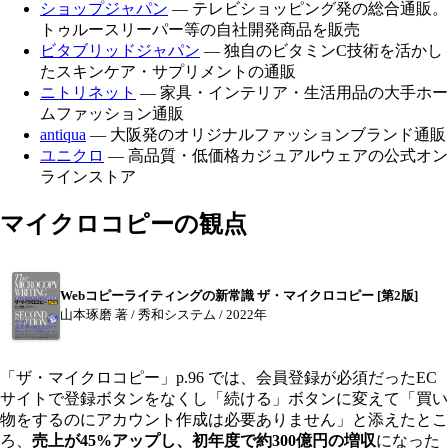
ショップジャパン
— テレビショッピング発の総合通販。
トゥルースリーパー等の自社開発商品を販売
ビタブリッドジャパン
— 独自のビタミンC技術を活かし
たスキンケア・サプリメントの通販
ニトリネット
— 家具・インテリア・生活用品の大手ホー
ムファッション通販
antiqua
— 大阪発のオリジナルファッションブランド通販
ユニクロ
— 高品質・低価格カジュアルウェアの公式オン
ラインストア
マイクロコピーの観点
Webコピーライティングの新常識 ザ・マイクロコピー [第2版]
山本琢磨 著 / 秀和システム / 2022年
「ザ・マイクロコピー」p.96 では、会員登録が必須だったEC
サイトで登録ボタンをなくし「続ける」ボタンに変えて「買い
物をするのにアカウント作成は必要ありません」と添えたとこ
ろ、
売上が45%アップし、初年度で約300億円の増収
になった