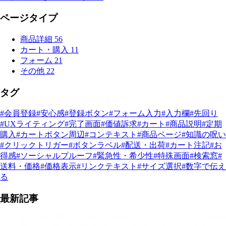
ページタイプ
商品詳細
56
カート・購入
11
フォーム
21
その他
22
タグ
#会員登録
#安心感
#登録ボタン
#フォーム入力
#入力欄
#先回り
#UXライティング
#完了画面
#価値訴求
#カート
#商品説明
#定期
購入
#カートボタン周辺
#コンテキスト
#商品ページ
#知識の呪い
#クリックトリガー
#ボタンラベル
#配送・出荷
#カート注記
#お
得感
#ソーシャルプルーフ
#緊急性・希少性
#特殊画面
#検索窓
#
送料・価格
#価格表示
#リンクテキスト
#サイズ選択
#数字で伝え
る
最新記事