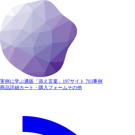
実例に学ぶ通販「添え言葉」
197サイト 703事例
商品詳細
カート・購入
フォーム
その他