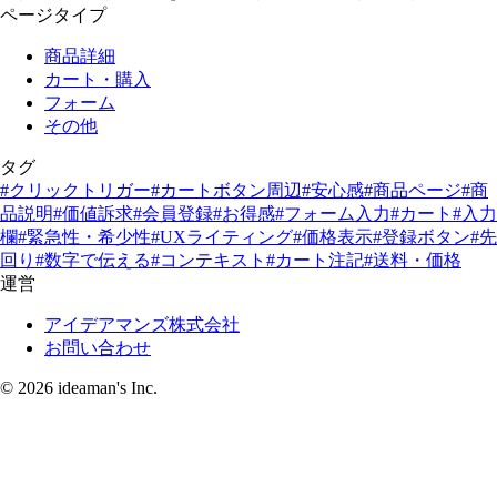
ページタイプ
商品詳細
カート・購入
フォーム
その他
タグ
#クリックトリガー
#カートボタン周辺
#安心感
#商品ページ
#商
品説明
#価値訴求
#会員登録
#お得感
#フォーム入力
#カート
#入力
欄
#緊急性・希少性
#UXライティング
#価格表示
#登録ボタン
#先
回り
#数字で伝える
#コンテキスト
#カート注記
#送料・価格
運営
アイデアマンズ株式会社
お問い合わせ
© 2026 ideaman's Inc.