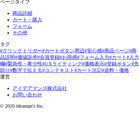
ページタイプ
商品詳細
カート・購入
フォーム
その他
タグ
#クリックトリガー
#カートボタン周辺
#安心感
#商品ページ
#商
品説明
#価値訴求
#会員登録
#お得感
#フォーム入力
#カート
#入力
欄
#緊急性・希少性
#UXライティング
#価格表示
#登録ボタン
#先
回り
#数字で伝える
#コンテキスト
#カート注記
#送料・価格
運営
アイデアマンズ株式会社
お問い合わせ
© 2026 ideaman's Inc.