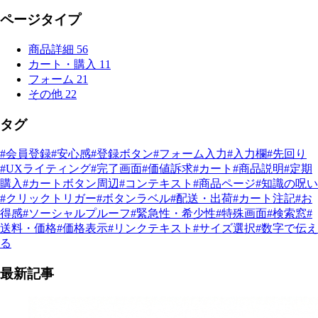
ページタイプ
商品詳細
56
カート・購入
11
フォーム
21
その他
22
タグ
#会員登録
#安心感
#登録ボタン
#フォーム入力
#入力欄
#先回り
#UXライティング
#完了画面
#価値訴求
#カート
#商品説明
#定期
購入
#カートボタン周辺
#コンテキスト
#商品ページ
#知識の呪い
#クリックトリガー
#ボタンラベル
#配送・出荷
#カート注記
#お
得感
#ソーシャルプルーフ
#緊急性・希少性
#特殊画面
#検索窓
#
送料・価格
#価格表示
#リンクテキスト
#サイズ選択
#数字で伝え
る
最新記事