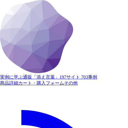
実例に学ぶ通販「添え言葉」
197サイト 703事例
商品詳細
カート・購入
フォーム
その他