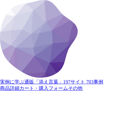
実例に学ぶ通販「添え言葉」
197サイト 703事例
商品詳細
カート・購入
フォーム
その他