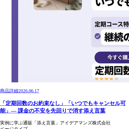
商品詳細
2026.06.17
「定期回数のお約束なし」「いつでもキャンセル可
能」— 課金の不安を先回りで消す添え言葉
実例に学ぶ通販「添え言葉」
アイデアマンズ株式会社
ページタイプ