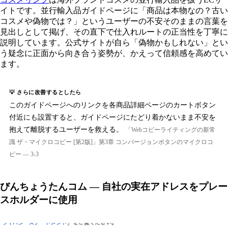
イトです。並行輸入品ガイドページに「商品は本物なの？古い
コスメや偽物では？」というユーザーの不安そのままの言葉を
見出しとして掲げ、その直下で仕入れルートの正当性を丁寧に
説明しています。公式サイトが自ら「偽物かもしれない」とい
う疑念に正面から向き合う姿勢が、かえって信頼感を高めてい
ます。
💡 さらに改善するとしたら
このガイドページへのリンクを各商品詳細ページのカートボタン
付近にも設置すると、ガイドページにたどり着かないまま不安を
抱えて離脱するユーザーを救える。
「Webコピーライティングの新常
識 ザ・マイクロコピー [第2版]」第3章 コンバージョンボタンのマイクロコ
ピー — 3-3
びんちょうたんコム — 自社の実在アドレスをプレー
スホルダーに使用