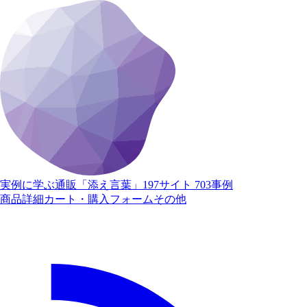
実例に学ぶ通販「添え言葉」
197サイト 703事例
商品詳細
カート・購入
フォーム
その他