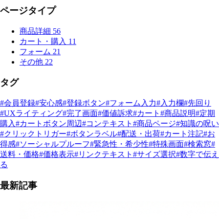
ページタイプ
商品詳細
56
カート・購入
11
フォーム
21
その他
22
タグ
#会員登録
#安心感
#登録ボタン
#フォーム入力
#入力欄
#先回り
#UXライティング
#完了画面
#価値訴求
#カート
#商品説明
#定期
購入
#カートボタン周辺
#コンテキスト
#商品ページ
#知識の呪い
#クリックトリガー
#ボタンラベル
#配送・出荷
#カート注記
#お
得感
#ソーシャルプルーフ
#緊急性・希少性
#特殊画面
#検索窓
#
送料・価格
#価格表示
#リンクテキスト
#サイズ選択
#数字で伝え
る
最新記事