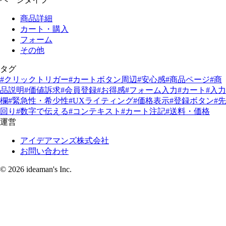
商品詳細
カート・購入
フォーム
その他
タグ
#クリックトリガー
#カートボタン周辺
#安心感
#商品ページ
#商
品説明
#価値訴求
#会員登録
#お得感
#フォーム入力
#カート
#入力
欄
#緊急性・希少性
#UXライティング
#価格表示
#登録ボタン
#先
回り
#数字で伝える
#コンテキスト
#カート注記
#送料・価格
運営
アイデアマンズ株式会社
お問い合わせ
© 2026 ideaman's Inc.