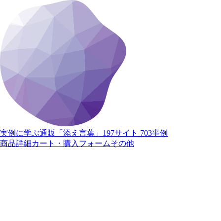
実例に学ぶ通販「添え言葉」
197サイト 703事例
商品詳細
カート・購入
フォーム
その他