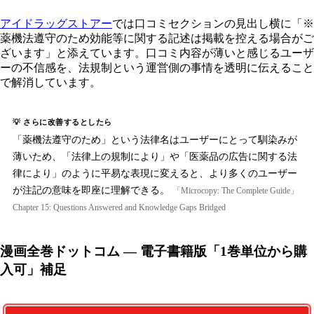
アイドラッグストアー
では口コミセクションの見出し横に「※
薬機法遵守のため効能等に関する記述は掲載を控える場合がご
ざいます」と添えています。口コミ内容が薄いと感じるユーザ
ーの不信感を、法規制という運営側の事情を透明に伝えること
で解消しています。
💡 さらに改善するとしたら
「薬機法遵守のため」という法律名はユーザーにとって馴染みが
薄いため、「法律上の規制により」や「医薬品の広告に関する法
律により」のように平易な表現に変えると、より多くのユーザー
が注記の意味を即座に理解できる。
「Microcopy: The Complete Guide」
Chapter 15: Questions Answered and Knowledge Gaps Bridged
漫画全巻ドットコム — 電子書籍版「1巻単位から購
入可」補足