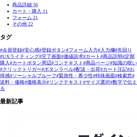
商品詳細
56
カート・購入
11
フォーム
21
その他
22
タグ
#会員登録
#安心感
#登録ボタン
#フォーム入力
#入力欄
#先回り
#UXライティング
#完了画面
#価値訴求
#カート
#商品説明
#定期
購入
#カートボタン周辺
#コンテキスト
#商品ページ
#知識の呪い
#クリックトリガー
#ボタンラベル
#配送・出荷
#カート注記
#お
得感
#ソーシャルプルーフ
#緊急性・希少性
#特殊画面
#検索窓
#
送料・価格
#価格表示
#リンクテキスト
#サイズ選択
#数字で伝え
る
最新記事