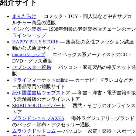
紹介サイト
まんだらけ
— コミック・TOY・同人誌など中古サブカ
ルチャー商品の通販
イシバシ楽器
— 1938年創業の老舗楽器店チェーンのオン
ラインショップ
HAPPY PLUS STORE
— 集英社の女性ファッション誌連
動の公式通販サイト
mu-moショップ
— エイベックス系アーティストのCD・
DVD・グッズ通販
セブンスター貿易
— パソコン・家電製品の格安ネット通
販
ドライブマーケットonline
— カーナビ・ドラレコなどカ
ー用品専門の通販サイト
紀伊國屋書店ウェブストア
— 和書・洋書・電子書籍を扱
う老舗書店のオンラインストア
SEIBU SOGO e.デパート
— 西武・そごうのオンラインス
トア
ブランドショップAXES
— 海外ラグジュアリーブランド
のバッグ・財布・アクセサリー通販
ムラウチドットコム
— パソコン・家電・楽器・スポーツ