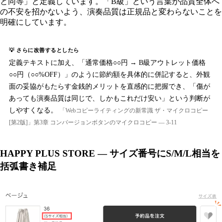
と同等」と定義しています。「B級」という言葉が品質全体へ
の不安を招かないよう、演奏品質は正規品と変わらないことを
明確にしています。
💡 さらに改善するとしたら
定義テキストに加え、「通常価格○○円 → B級アウトレット価格
○○円（○○%OFF）」のように節約額を具体的に併記すると、外観
面の妥協がもたらす金銭的メリットを直感的に把握でき、「傷が
あっても演奏品質は同じで、しかもこれだけ安い」という判断が
しやすくなる。
「Webコピーライティングの新常識 ザ・マイクロコピー
[第2版]」第3章 コンバージョンボタンのマイクロコピー — 3-11
HAPPY PLUS STORE — サイズ番号にS/M/L相当を
括弧書き補足