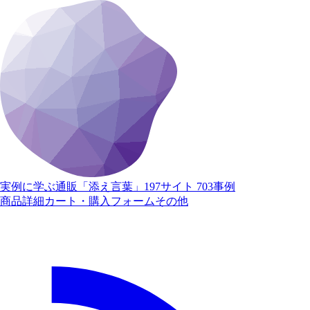
実例に学ぶ通販「添え言葉」
197サイト 703事例
商品詳細
カート・購入
フォーム
その他