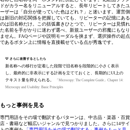
ドがカラー名をリニューアルすると、長年リピートしてきたユ
ーザーは「自分が使っていた色はどれ？」と迷います。運営側
は新旧の対応関係を把握していても、リピーターの記憶にある
のは旧名称だけ。この括弧書きひとつで、リピーターは見慣れ
た名前を手がかりに迷わず選べ、新規ユーザーの邪魔にもなり
ません。FAQページや説明モーダルを挟まず、選択操作の起点
であるボタン上に情報を直接載せている点が秀逸です。
💡 さらに改善するとしたら
新名称への移行が定着した段階で旧名称を段階的に小さく表示
し、最終的に非表示にする計画を立てておくと、長期的にUI上の
テキスト量を抑えられる。
「Microcopy: The Complete Guide」Chapter 14:
Microcopy and Usability: Basic Principles
もっと事例を見る
専門用語をその場で翻訳するパターンは、中古品・楽器・百貨
店・書籍など幅広いジャンルで見つかりました。さらに14サイ
トの事例を
「専門用語をその場で翻訳する」事例をもっと見