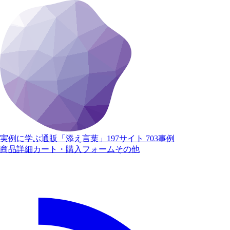
実例に学ぶ通販「添え言葉」
197サイト 703事例
商品詳細
カート・購入
フォーム
その他