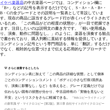
イケベ楽器店
の中古楽器ページでは、コンディション欄に
「B+」などの記号を表示するだけでなく、S・A+・A・B+・
B・Cの全グレードとその説明を一覧表として常設していま
す。現在の商品に該当するグレード行が赤くハイライトされて
いるため、「この商品がどの程度の状態か」が一目で把握でき
ます。注目したいのは説明文の書き方です。「軽い使用感あ
り。演奏、動作に問題なし。」のように、楽器を演奏する観点
で書かれており、購入判断に直結する情報を提供しています。
コンディション記号という専門用語を、単に「翻訳」するだけ
でなく、相対的な位置づけまで伝える応用的なアプローチで
す。
💡 さらに改善するとしたら
コンディション表に加えて「この商品の詳細な状態」として個体
ごとのコンディションコメント（「ボディに小さな打痕1箇所あ
り、演奏に影響なし」など）を添えると、グレード定義だけでは
伝わらない固有の状態が分かり、中古品特有の「実物を見ないと
不安」というリスクをさらに軽減できる。
「Webコピーライティング
の新常識 ザ・マイクロコピー [第2版]」第11章 自社サイトのマイクロコピー
の作り方 — 11-2