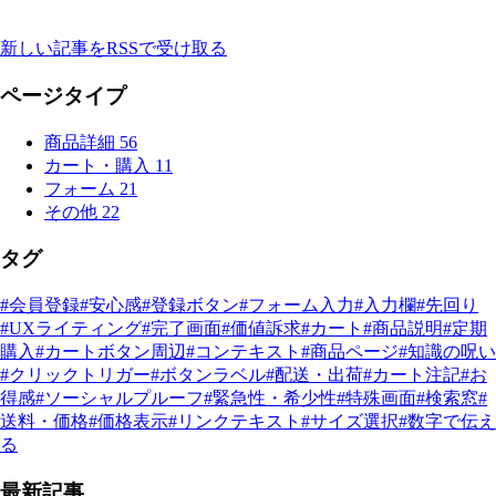
新しい記事をRSSで受け取る
ページタイプ
商品詳細
56
カート・購入
11
フォーム
21
その他
22
タグ
#会員登録
#安心感
#登録ボタン
#フォーム入力
#入力欄
#先回り
#UXライティング
#完了画面
#価値訴求
#カート
#商品説明
#定期
購入
#カートボタン周辺
#コンテキスト
#商品ページ
#知識の呪い
#クリックトリガー
#ボタンラベル
#配送・出荷
#カート注記
#お
得感
#ソーシャルプルーフ
#緊急性・希少性
#特殊画面
#検索窓
#
送料・価格
#価格表示
#リンクテキスト
#サイズ選択
#数字で伝え
る
最新記事