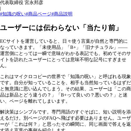
代表取締役 宮永邦彦
|
#知識の呪い
#商品ページ
#商品説明
ユーザーには伝わらない「当たり前」
ECサイトを運営していると、日々使う言葉が自然と専門的に
なっていきます。「未使用品」「B+」「旧ナチュラル」——
運営側にとっては一瞬で意味がわかる表記でも、初めてそのサ
イトを訪れたユーザーにとっては意味不明な記号にすぎませ
ん。
これはマイクロコピーの世界で「知識の呪い」と呼ばれる現象
です。自分が知っていることを、相手も当然知っているはずだ
と無意識に思い込んでしまう。その結果、ユーザーは「この商
品は新品とどう違うの？」「B+って良いの？悪いの？」と迷
い、ページを離れてしまいます。
解決策はシンプルです。専門用語のすぐそばに、短い説明を添
えるだけ。別ページのFAQへ飛ばす必要はありません。ユーザ
ーが「これは何？」と思ったその瞬間に、同じ画面で答えを返
す添え言葉の事例を紹介します。