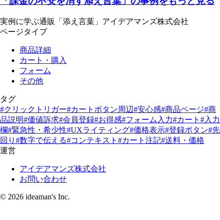
「課金の不安を消す添え言葉」の事例をもっと見る
実例に学ぶ通販「添え言葉」
アイデアマンズ株式会社
ページタイプ
商品詳細
カート・購入
フォーム
その他
タグ
#クリックトリガー
#カートボタン周辺
#安心感
#商品ページ
#商
品説明
#価値訴求
#会員登録
#お得感
#フォーム入力
#カート
#入力
欄
#緊急性・希少性
#UXライティング
#価格表示
#登録ボタン
#先
回り
#数字で伝える
#コンテキスト
#カート注記
#送料・価格
運営
アイデアマンズ株式会社
お問い合わせ
© 2026 ideaman's Inc.