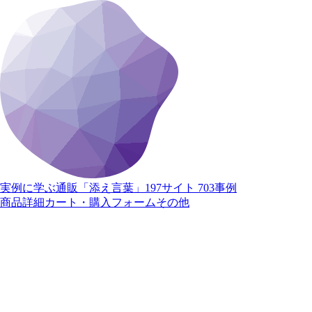
実例に学ぶ通販「添え言葉」
197サイト 703事例
商品詳細
カート・購入
フォーム
その他