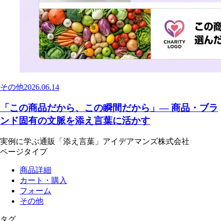
その他
2026.06.14
「この商品だから、この瞬間だから」— 商品・ブラ
ンド固有の文脈を添え言葉に活かす
実例に学ぶ通販「添え言葉」
アイデアマンズ株式会社
ページタイプ
商品詳細
カート・購入
フォーム
その他
タグ