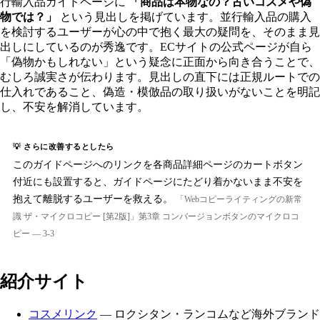
行輸入品ガイドページに
「商品は本物なの？古いコスメや偽
物では？」
という見出しを掲げています。並行輸入品の購入
を検討するユーザーが心の中で抱く最大の疑問を、そのまま見
出しにしているのが秀逸です。ECサイトの公式ページが自ら
「偽物かもしれない」という疑念に正面から向き合うことで、
むしろ誠実さが伝わります。見出しの直下には正規ルートでの
仕入れであること、偽造・模倣品の取り扱いがないことを明記
し、不安を解消しています。
💡 さらに改善するとしたら
このガイドページへのリンクを各商品詳細ページのカートボタン
付近にも設置すると、ガイドページにたどり着かないまま不安を
抱えて離脱するユーザーを救える。
「Webコピーライティングの新常
識 ザ・マイクロコピー [第2版]」第3章 コンバージョンボタンのマイクロコ
ピー — 3-3
紹介サイト
コスメリンク
— ロクシタン・ランコムなど海外ブランド