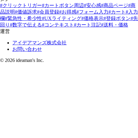
#クリックトリガー
#カートボタン周辺
#安心感
#商品ページ
#商
品説明
#価値訴求
#会員登録
#お得感
#フォーム入力
#カート
#入力
欄
#緊急性・希少性
#UXライティング
#価格表示
#登録ボタン
#先
回り
#数字で伝える
#コンテキスト
#カート注記
#送料・価格
運営
アイデアマンズ株式会社
お問い合わせ
© 2026 ideaman's Inc.