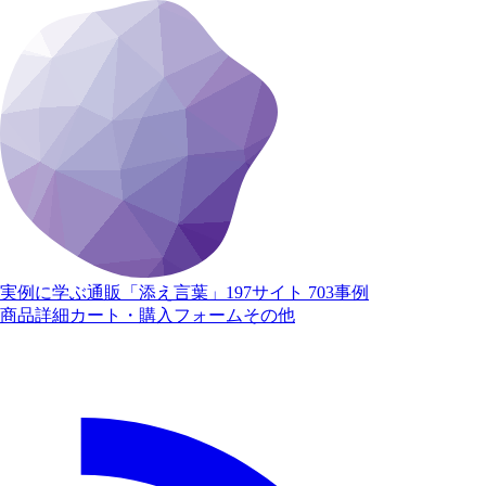
実例に学ぶ通販「添え言葉」
197サイト 703事例
商品詳細
カート・購入
フォーム
その他