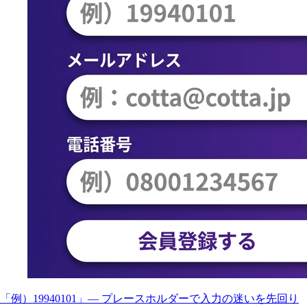
「例）19940101」— プレースホルダーで入力の迷いを先回り