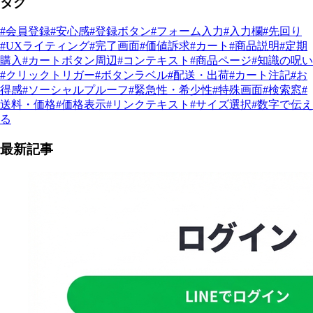
タグ
#会員登録
#安心感
#登録ボタン
#フォーム入力
#入力欄
#先回り
#UXライティング
#完了画面
#価値訴求
#カート
#商品説明
#定期
購入
#カートボタン周辺
#コンテキスト
#商品ページ
#知識の呪い
#クリックトリガー
#ボタンラベル
#配送・出荷
#カート注記
#お
得感
#ソーシャルプルーフ
#緊急性・希少性
#特殊画面
#検索窓
#
送料・価格
#価格表示
#リンクテキスト
#サイズ選択
#数字で伝え
る
最新記事