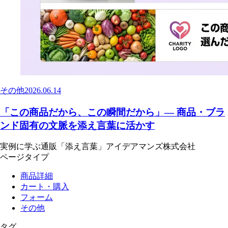
その他
2026.06.14
「この商品だから、この瞬間だから」— 商品・ブラ
ンド固有の文脈を添え言葉に活かす
実例に学ぶ通販「添え言葉」
アイデアマンズ株式会社
ページタイプ
商品詳細
カート・購入
フォーム
その他
タグ