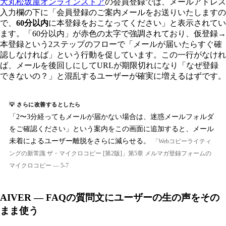
大丸松坂屋オンラインストア
の会員登録では、メールアドレス
入力欄の下に「会員登録のご案内メールをお送りいたしますの
で、
60分以内
に本登録をおこなってください」と表示されてい
ます。「60分以内」が赤色の太字で強調されており、仮登録→
本登録という2ステップのフローで「メールが届いたらすぐ確
認しなければ」という行動を促しています。この一行がなけれ
ば、メールを後回しにしてURLが期限切れになり「なぜ登録
できないの？」と混乱するユーザーが確実に増えるはずです。
💡 さらに改善するとしたら
「2〜3分経ってもメールが届かない場合は、迷惑メールフォルダ
をご確認ください」という案内をこの画面に追加すると、メール
未着によるユーザー離脱をさらに減らせる。
「Webコピーライティ
ングの新常識 ザ・マイクロコピー [第2版]」第5章 メルマガ登録フォームの
マイクロコピー — 5-7
AIVER — FAQの質問文にユーザーの生の声をその
まま使う