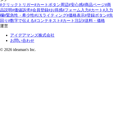
#クリックトリガー
#カートボタン周辺
#安心感
#商品ページ
#商
品説明
#価値訴求
#会員登録
#お得感
#フォーム入力
#カート
#入力
欄
#緊急性・希少性
#UXライティング
#価格表示
#登録ボタン
#先
回り
#数字で伝える
#コンテキスト
#カート注記
#送料・価格
運営
アイデアマンズ株式会社
お問い合わせ
© 2026 ideaman's Inc.