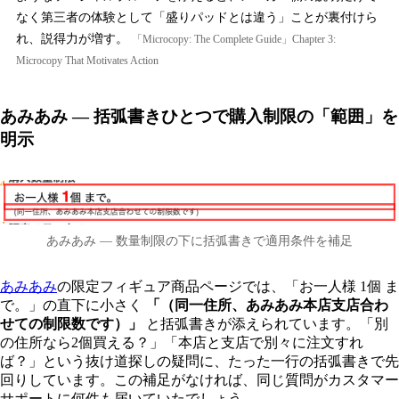
なく第三者の体験として「盛りパッドとは違う」ことが裏付けら
れ、説得力が増す。
「Microcopy: The Complete Guide」Chapter 3:
Microcopy That Motivates Action
あみあみ — 括弧書きひとつで購入制限の「範囲」を
明示
あみあみ — 数量制限の下に括弧書きで適用条件を補足
あみあみ
の限定フィギュア商品ページでは、「お一人様 1個 ま
で。」の直下に小さく
「（同一住所、あみあみ本店支店合わ
せての制限数です）」
と括弧書きが添えられています。「別
の住所なら2個買える？」「本店と支店で別々に注文すれ
ば？」という抜け道探しの疑問に、たった一行の括弧書きで先
回りしています。この補足がなければ、同じ質問がカスタマー
サポートに何件も届いていたでしょう。