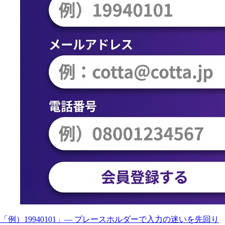
「例）19940101」— プレースホルダーで入力の迷いを先回り