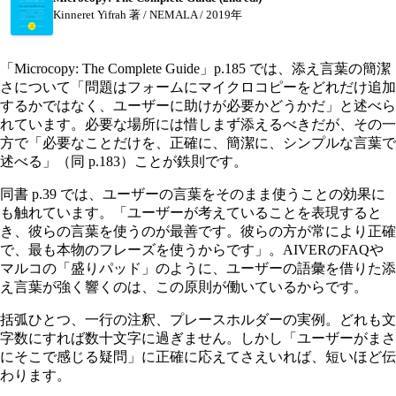
Kinneret Yifrah 著 / NEMALA / 2019年
「Microcopy: The Complete Guide」p.185 では、添え言葉の簡潔
さについて「問題はフォームにマイクロコピーをどれだけ追加
するかではなく、ユーザーに助けが必要かどうかだ」と述べら
れています。必要な場所には惜しまず添えるべきだが、その一
方で「必要なことだけを、正確に、簡潔に、シンプルな言葉で
述べる」（同 p.183）ことが鉄則です。
同書 p.39 では、ユーザーの言葉をそのまま使うことの効果に
も触れています。「ユーザーが考えていることを表現すると
き、彼らの言葉を使うのが最善です。彼らの方が常により正確
で、最も本物のフレーズを使うからです」。AIVERのFAQや
マルコの「盛りパッド」のように、ユーザーの語彙を借りた添
え言葉が強く響くのは、この原則が働いているからです。
括弧ひとつ、一行の注釈、プレースホルダーの実例。どれも文
字数にすれば数十文字に過ぎません。しかし「ユーザーがまさ
にそこで感じる疑問」に正確に応えてさえいれば、短いほど伝
わります。