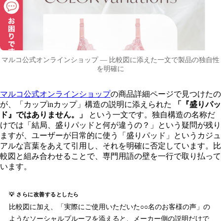
マルコ公式オンラインショップ — 比較図に添えた一文で製品の独自性
を明確に
マルコ公式オンラインショップ
の商品詳細ページで見つけたの
が、「カップinカップ」構造の説明に添えられた
「『盛りパッ
ド』ではありません。」
という一文です。独自構造の名称だ
けでは「結局、盛りパッドと何が違うの？」という疑問が残り
ますが、ユーザーが日常的に使う「盛りパッド」というカジュ
アルな言葉をあえて引用し、それを明確に否定しています。比
較図と組み合わせることで、専門用語の壁を一行で取り払って
います。
💡 さらに改善するとしたら
比較図に加え、「実際にご使用いただいた○○名のお客様の声」の
ようなソーシャルプルーフを添えると、メーカー側の説明だけで