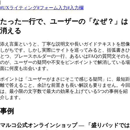
|
#UXライティング
#フォーム入力
#入力欄
たった一行で、ユーザーの「なぜ？」は
消える
添え言葉というと、丁寧な説明文や長いガイドテキストを想像
しがちです。しかし実際にサイトを巡ってみると、括弧書きひ
とつ、プレースホルダーの一行、あるいはFAQの質問文そのも
のが、ユーザーの疑問や不安をピンポイントで解消している場
面に何度も出会います。
ポイントは「ユーザーがまさにそこで感じる疑問」に、最短距
離で答えること。余計な前置きも長い解説も要りません。今回
は、最小限の文字数で最大の効果を上げている5つの事例を紹
介します。
事例
マルコ公式オンラインショップ — 「盛りパッドでは