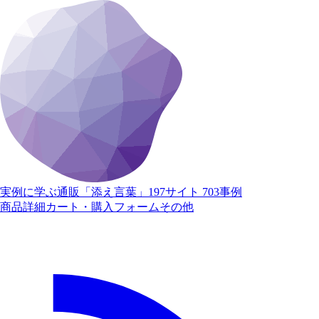
実例に学ぶ通販「添え言葉」
197サイト 703事例
商品詳細
カート・購入
フォーム
その他