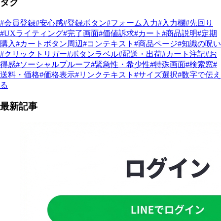
タグ
#会員登録
#安心感
#登録ボタン
#フォーム入力
#入力欄
#先回り
#UXライティング
#完了画面
#価値訴求
#カート
#商品説明
#定期
購入
#カートボタン周辺
#コンテキスト
#商品ページ
#知識の呪い
#クリックトリガー
#ボタンラベル
#配送・出荷
#カート注記
#お
得感
#ソーシャルプルーフ
#緊急性・希少性
#特殊画面
#検索窓
#
送料・価格
#価格表示
#リンクテキスト
#サイズ選択
#数字で伝え
る
最新記事