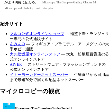
がより明確に伝わる。
「Microcopy: The Complete Guide」Chapter 14:
Microcopy and Usability: Basic Principles
紹介サイト
マルコ公式オンラインショップ
— 補整下着・ランジェリ
ー専門の公式通販サイト
あみあみ
— フィギュア・プラモデル・アニメグッズの大
手ホビー通販
大丸松坂屋オンラインストア
— 大丸・松坂屋百貨店の公
式オンラインストア
AIVER
— ストリートウェア・ファッションブランドの
公式オンラインストア
イトーヨーカドーネットスーパー
— 生鮮食品から日用品
まで最短70分で届く即配型ネットスーパー
マイクロコピーの観点
Microcopy: The Complete Guide (2nd ed.)