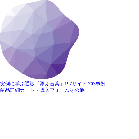
実例に学ぶ通販「添え言葉」
197サイト 703事例
商品詳細
カート・購入
フォーム
その他